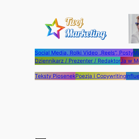
Przejdź
do
treści
Social Media, Rolki Video „Reels”, Posty
Ma
Dziennikarz / Prezenter / Redaktor
Ja w M
Teksty Piosenek
Poezja i Copywriting
Influ