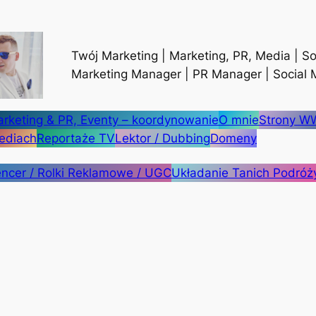
Twój Marketing | Marketing, PR, Media | So
Marketing Manager | PR Manager | Social
rketing & PR, Eventy – koordynowanie
O mnie
Strony 
ediach
Reportaże TV
Lektor / Dubbing
Domeny
encer / Rolki Reklamowe / UGC
Układanie Tanich Podróż