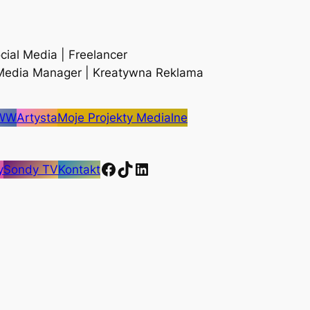
cial Media | Freelancer
 Media Manager | Kreatywna Reklama
WWW
Artysta
Moje Projekty Medialne
Facebook
TikTok
LinkedIn
y
Sondy TV
Kontakt