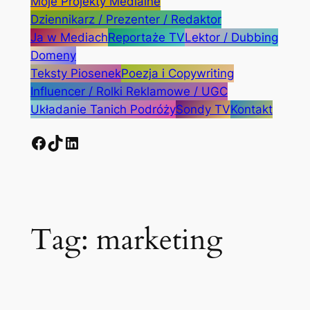
Moje Projekty Medialne
Dziennikarz / Prezenter / Redaktor
Ja w Mediach
Reportaże TV
Lektor / Dubbing
Domeny
Teksty Piosenek
Poezja i Copywriting
Influencer / Rolki Reklamowe / UGC
Układanie Tanich Podróży
Sondy TV
Kontakt
Facebook
TikTok
LinkedIn
Tag:
marketing