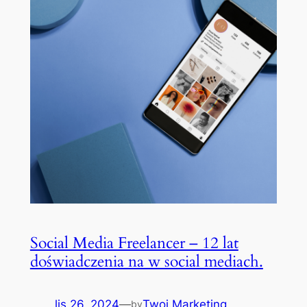
Social Media Freelancer – 12 lat
doświadczenia na w social mediach.
lis 26, 2024
—
Twoj.Marketing
by