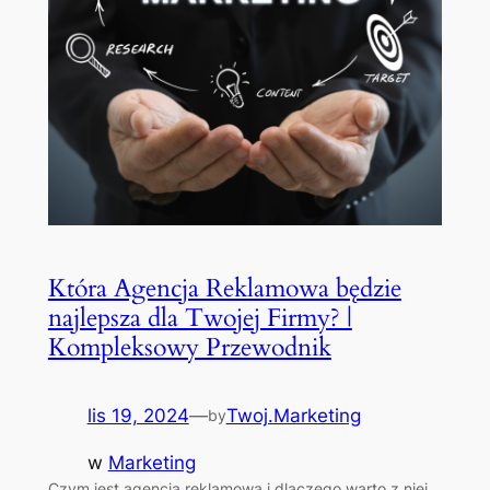
Która Agencja Reklamowa będzie
najlepsza dla Twojej Firmy? |
Kompleksowy Przewodnik
lis 19, 2024
—
Twoj.Marketing
by
w
Marketing
Czym jest agencja reklamowa i dlaczego warto z niej