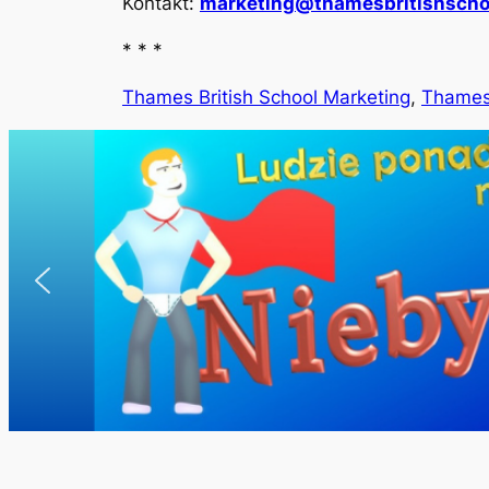
Kontakt:
marketing@thamesbritishschoo
* * *
Thames British School Marketing
,
Thames 