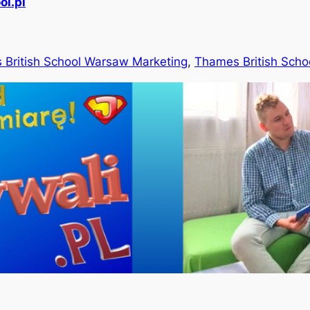
l.pl
British School Warsaw Marketing
,
Thames British Scho