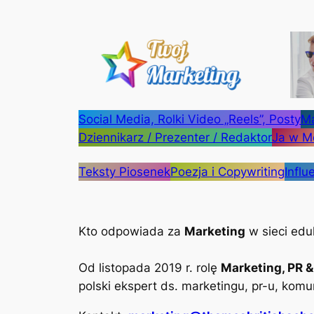
Przejdź
do
treści
Social Media, Rolki Video „Reels”, Posty
Ma
Dziennikarz / Prezenter / Redaktor
Ja w M
Teksty Piosenek
Poezja i Copywriting
Influ
Kto odpowiada za
Marketing
w sieci edu
Od listopada 2019 r. rolę
Marketing, PR 
polski ekspert ds. marketingu, pr-u, komu