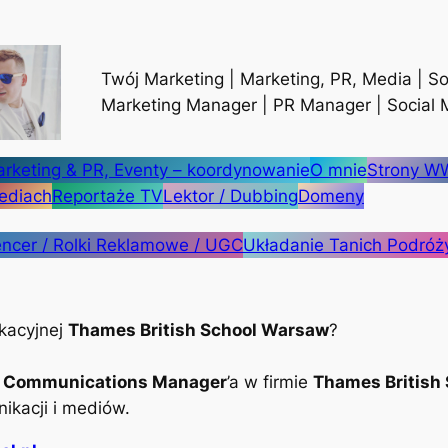
Twój Marketing | Marketing, PR, Media | So
Marketing Manager | PR Manager | Social
rketing & PR, Eventy – koordynowanie
O mnie
Strony 
ediach
Reportaże TV
Lektor / Dubbing
Domeny
encer / Rolki Reklamowe / UGC
Układanie Tanich Podróż
kacyjnej
Thames British School Warsaw
?
& Communications Manager
’a w firmie
Thames British
nikacji i mediów.