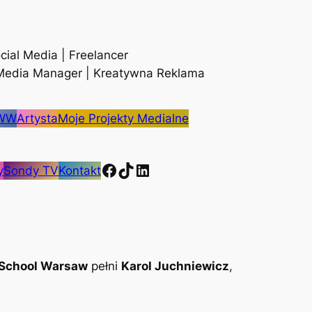
cial Media | Freelancer
 Media Manager | Kreatywna Reklama
WWW
Artysta
Moje Projekty Medialne
Facebook
TikTok
LinkedIn
y
Sondy TV
Kontakt
 School Warsaw
pełni
Karol Juchniewicz
,